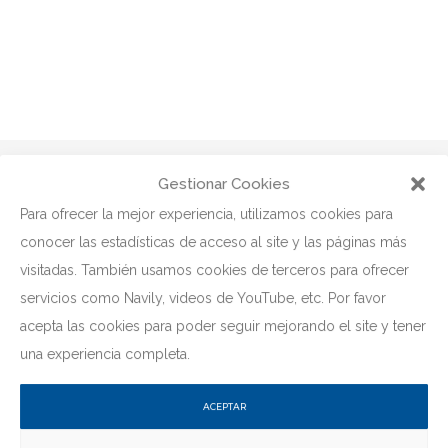
Gestionar Cookies
Para ofrecer la mejor experiencia, utilizamos cookies para
conocer las estadísticas de acceso al site y las páginas más
visitadas. También usamos cookies de terceros para ofrecer
servicios como Navily, videos de YouTube, etc. Por favor
acepta las cookies para poder seguir mejorando el site y tener
Dirección:
GC-500 – Urb. Pasito Blanco – Maspalomas
una experiencia completa.
Coordenadas:
27º 44´ N 15º 37´W
ACEPTAR
Radio:
Sintonízanos en el Canal 12 VHF