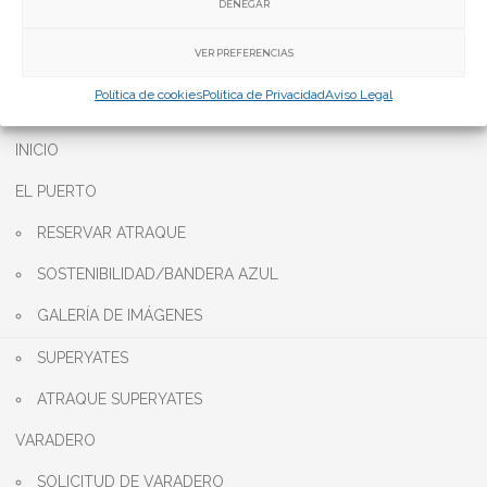
DENEGAR
Teléfono:
+34 928 142 194
Email:
info@pasitoblanco.com
VER PREFERENCIAS
Política de cookies
Política de Privacidad
Aviso Legal
INICIO
EL PUERTO
RESERVAR ATRAQUE
SOSTENIBILIDAD/BANDERA AZUL
GALERÍA DE IMÁGENES
SUPERYATES
ATRAQUE SUPERYATES
VARADERO
SOLICITUD DE VARADERO