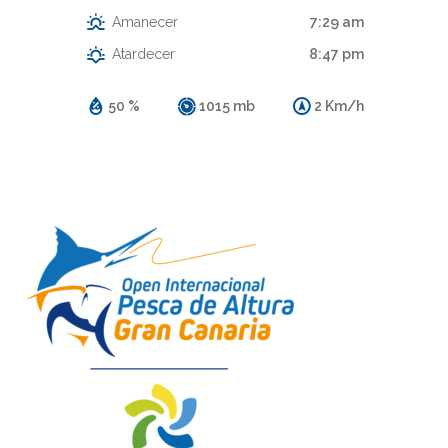
Amanecer
7:29 am
Atardecer
8:47 pm
50 %
1015 mb
2 Km/h