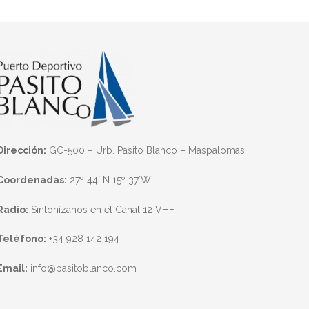
Dirección:
GC-500 – Urb. Pasito Blanco – Maspalomas
Coordenadas:
27º 44´ N 15º 37´W
Radio:
Sintonízanos en el Canal 12 VHF
Teléfono:
+34 928 142 194
Email:
info@pasitoblanco.com