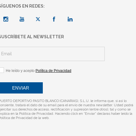
SÍGUENOS EN REDES:
SUSCRÍBETE AL NEWSLETTER
He leído y acepto
Política de Privacidad
PUERTO DEPORTIVO PASITO BLANCO (CANARIAS), S.L.U. le informa que, si así lo
consiente, tratará el dato de su email para el envío de nuestra newsletter. Usted podrá
jercitar sus derechos de acceso, rectificación y supresión (entre otros), tal y como se
explica en la
Política de Privacidad
. Haciendo click en “Enviar” declaras haber leído la
Política de Privacidad
de la web.