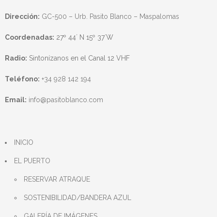
Dirección:
GC-500 – Urb. Pasito Blanco – Maspalomas
Coordenadas:
27º 44´ N 15º 37´W
Radio:
Sintonízanos en el Canal 12 VHF
Teléfono:
+34 928 142 194
Email:
info@pasitoblanco.com
INICIO
EL PUERTO
RESERVAR ATRAQUE
SOSTENIBILIDAD/BANDERA AZUL
GALERÍA DE IMÁGENES