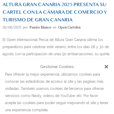
ALTURA GRAN CANARIA 2025 PRESENTA SU
CARTEL CON LA CÁMARA DE COMERCIO Y
TURISMO DE GRAN CANARIA
26/06/2025
por
Pasito Blanco
en
Open Carteles
El Open Internacional Pesca de Altura Gran Canaria ultima los
preparativos para celebrar este verano, entre los días 28 y 30 de
agosto con la participación de unas 50 embarcaciones, su quinta
edición y lo hace, según anunciaron este jueves sus promotores
Gestionar Cookies
y organizadores con la intención de dar un paso más en el
Para ofrecer la mejor experiencia, utilizamos cookies para
proceso de puesta en valor de su marca en el escaparate
conocer las estadísticas de acceso al site y las páginas más
internacional y con el reto de formar parte próximamente del
visitadas. También usamos cookies de terceros para ofrecer
Campeonato del Mundo de Pesca de Altura.
servicios como Navily, videos de YouTube, etc. Por favor
acepta las cookies para poder seguir mejorando el site y tener
Leer más
COMPARTIR
una experiencia completa.