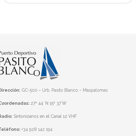
Dirección:
GC-500 – Urb. Pasito Blanco – Maspalomas
Coordenadas:
27º 44´ N 15º 37´W
Radio:
Sintonízanos en el Canal 12 VHF
Teléfono:
+34 928 142 194