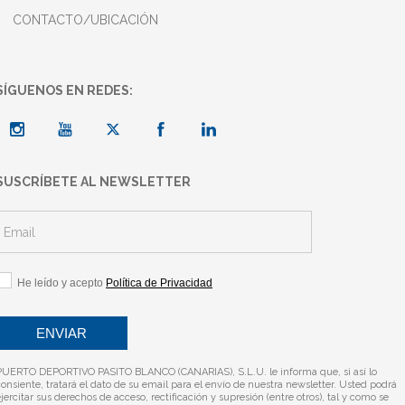
CONTACTO/UBICACIÓN
SÍGUENOS EN REDES:
SUSCRÍBETE AL NEWSLETTER
He leído y acepto
Política de Privacidad
PUERTO DEPORTIVO PASITO BLANCO (CANARIAS), S.L.U. le informa que, si así lo
consiente, tratará el dato de su email para el envío de nuestra newsletter. Usted podrá
jercitar sus derechos de acceso, rectificación y supresión (entre otros), tal y como se