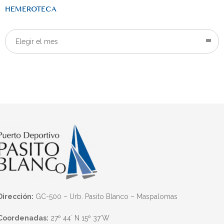
HEMEROTECA
Elegir el mes
Dirección:
GC-500 – Urb. Pasito Blanco – Maspalomas
Coordenadas:
27º 44´ N 15º 37´W