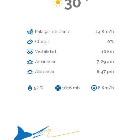
30
Cielo Claro
Ráfagas de viento
14 Km/h
Clouds
0%
Visibilidad
10 km
Amanecer
7:29 am
Atardecer
8:47 pm
52 %
1016 mb
8 Km/h