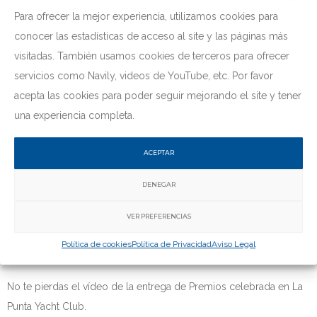
Para ofrecer la mejor experiencia, utilizamos cookies para
conocer las estadísticas de acceso al site y las páginas más
visitadas. También usamos cookies de terceros para ofrecer
servicios como Navily, videos de YouTube, etc. Por favor
acepta las cookies para poder seguir mejorando el site y tener
una experiencia completa.
ACEPTAR
Novedades
VÍDEO RESUMEN DE LA 30ª EDICIÓN DEL
DENEGAR
CONCURSO DE PESCA DE ALTURA DE
VER PREFERENCIAS
PASITO BLANCO
Política de cookies
Política de Privacidad
Aviso Legal
06/09/2019
por
Pasito Blanco
en
Novedades
No te pierdas el vídeo de la entrega de Premios celebrada en La
Punta Yacht Club.