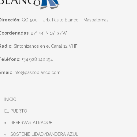
Dirección:
GC-500 – Urb. Pasito Blanco – Maspalomas
Coordenadas:
27º 44´ N 15º 37´W
Radio:
Sintonízanos en el Canal 12 VHF
Teléfono:
+34 928 142 194
Email:
info@pasitoblanco.com
INICIO
EL PUERTO
RESERVAR ATRAQUE
SOSTENIBILIDAD/BANDERA AZUL