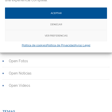
Eventos
ACEPTAR
Novedades
DENEGAR
VER PREFERENCIAS
Open Carteles
Política de cookies
Política de Privacidad
Aviso Legal
Open de Pesca
Open Fotos
Open Noticias
Open Videos
TEMAS