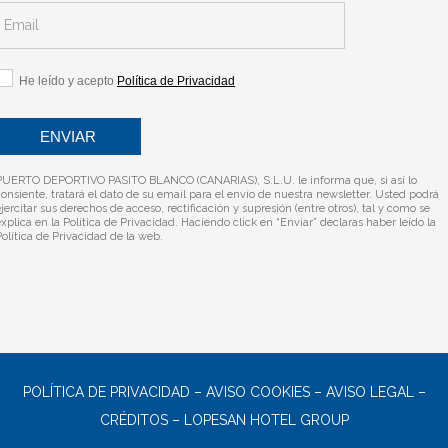
He leído y acepto
Política de Privacidad
PUERTO DEPORTIVO PASITO BLANCO (CANARIAS), S.L.U. le informa que, si así lo
consiente, tratará el dato de su email para el envío de nuestra newsletter. Usted podrá
jercitar sus derechos de acceso, rectificación y supresión (entre otros), tal y como se
explica en la
Política de Privacidad
. Haciendo click en “Enviar” declaras haber leído la
Política de Privacidad
de la web.
POLÍTICA DE PRIVACIDAD
–
AVISO COOKIES
–
AVISO LEGAL
–
CRÉDITOS
–
LOPESAN HOTEL GROUP