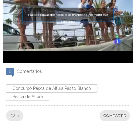
Haz clic para aceptar cookies de marketing y permitir este
contenido
Comentarios
0
Concurso Pesca de Altura Pasito Blanco
Pesca de Altura
Like!
COMPARTIR
0