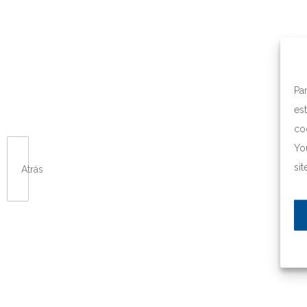
Pa
es
co
Yo
si
Atrás