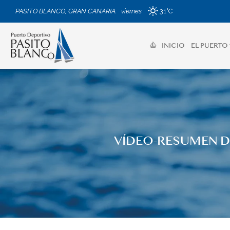
PASITO BLANCO, GRAN CANARIA
:
viernes
31°C
INICIO
EL PUERTO 
VÍDEO-RESUMEN D