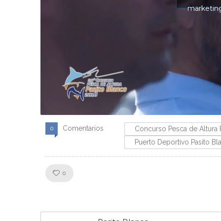
marketing
Comentarios
0
Concurso Pesca de Altura 
Puerto Deportivo Pasito Bl
Like!
0