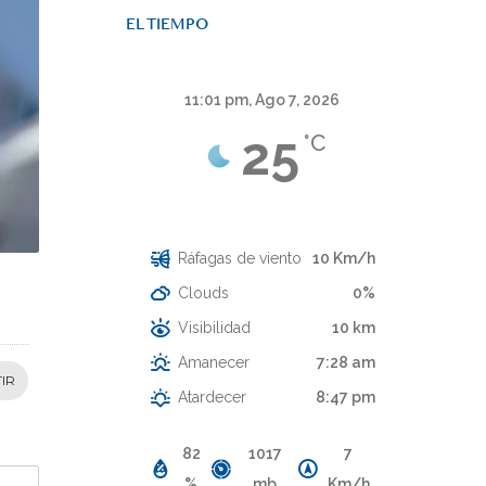
EL TIEMPO
11:01 pm,
Ago 7, 2026
25
°C
Cielo Claro
Ráfagas de viento
10 Km/h
Clouds
0%
Visibilidad
10 km
Amanecer
7:28 am
IR
Atardecer
8:47 pm
82
1017
7
%
mb
Km/h