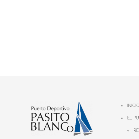
INICI
EL P
RE