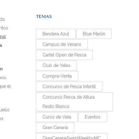
TEMAS
ado
entos
Bandera Azul
Blue Marlin
zul
Campus de Verano
a
Cartel Open de Pesca
Club de Yates
an
Compra-Venta
nos,
que el
Concurso de Pesca Infantil
Concurso Pesca de Altura
Pasito Blanco
uello
Curso de Vela
Eventos
os
Gran Canaria
GranCanariaSwimWeekbyMC