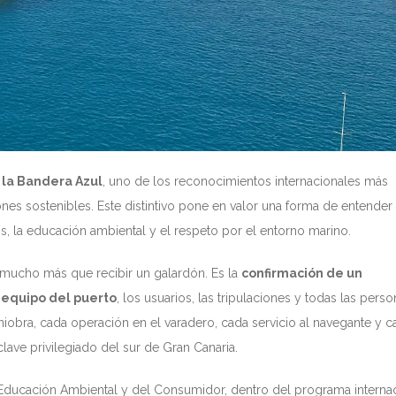
 la Bandera Azul
, uno de los reconocimientos internacionales más
nes sostenibles. Este distintivo pone en valor una forma de entender 
os, la educación ambiental y el respeto por el entorno marino.
e mucho más que recibir un galardón. Es la
confirmación de un
 equipo del puerto
, los usuarios, las tripulaciones y todas las pers
niobra, cada operación en el varadero, cada servicio al navegante y c
ave privilegiado del sur de Gran Canaria.
 Educación Ambiental y del Consumidor, dentro del programa interna