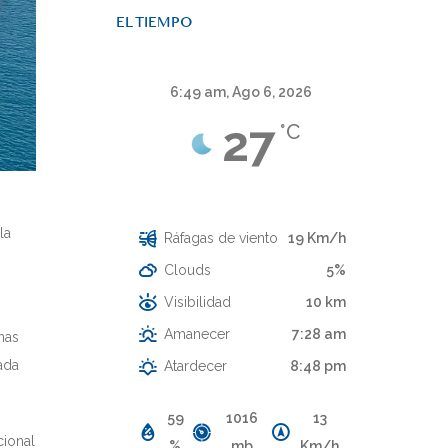
EL TIEMPO
6:49 am,
Ago 6, 2026
27
°C
Cielo Claro
la
Ráfagas de viento
19 Km/h
Clouds
5%
Visibilidad
10 km
Amanecer
7:28 am
onas
ada
Atardecer
8:48 pm
59
1016
13
cional
%
mb
Km/h