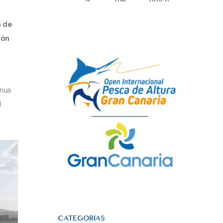
n de
ión
inua
d
CATEGORÍAS