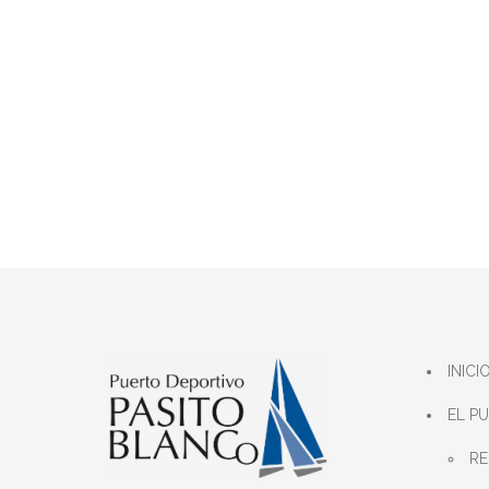
INICI
EL P
RE