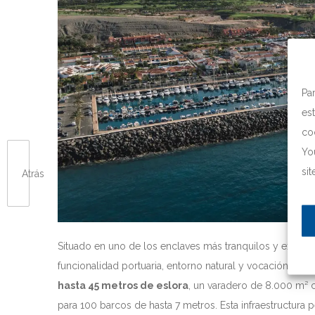
Pa
es
co
Yo
si
Atrás
Situado en uno de los enclaves más tranquilos y exclusi
funcionalidad portuaria, entorno natural y vocación turí
hasta 45 metros de eslora
, un varadero de 8.000 m² 
para 100 barcos de hasta 7 metros. Esta infraestructur