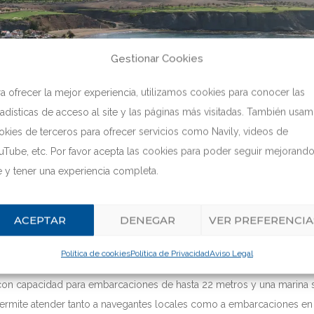
Gestionar Cookies
ra ofrecer la mejor experiencia, utilizamos cookies para conocer las
tadísticas de acceso al site y las páginas más visitadas. También usa
okies de terceros para ofrecer servicios como Navily, videos de
uTube, etc. Por favor acepta las cookies para poder seguir mejorando
te y tener una experiencia completa.
ACEPTAR
DENEGAR
VER PREFERENCIA
vos del litoral de Maspalomas, el Puerto Deportivo Pasito Blanco co
Política de cookies
Política de Privacidad
Aviso Legal
stica. Actualmente cuenta con
380 atraques para embarcaciones d
con capacidad para embarcaciones de hasta 22 metros y una marina 
a permite atender tanto a navegantes locales como a embarcaciones en