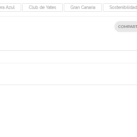
ra Azul
Club de Yates
Gran Canaria
Sostenibilida
COMPART